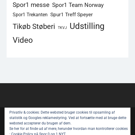
Spor1 messe
Spor1 Team Norway
Spur1 Treff Speyer
Spor1 Trekanten
Udstilling
Tikøb Støberi
TKVJ
Video
Privatliv & cookies: Dette websted bruger cookies til opsamling af
Copyright © All rights reserved.
statistik og Googles reklamestyring. Ved at fortsætte med at bruge dette
websted accepterer du brugen af ​​dem.
Spor 1 Nyt – Youtube
Privatlivspolitik
Se her for at finde ud af mere, herunder hvordan man kontrollerer cookies
:
Cookie Policy på Spor 0 og 1 NYT