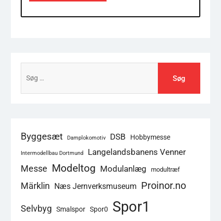
Søg
efter:
Byggesæt
DSB
Hobbymesse
Damplokomotiv
Langelandsbanens Venner
Intermodellbau Dortmund
Modeltog
Messe
Modulanlæg
modultræf
Proinor.no
Märklin
Næs Jernverksmuseum
Spor1
Selvbyg
Smalspor
Spor0