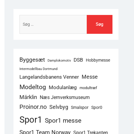
Søg
efter:
Byggesæt
DSB
Hobbymesse
Damplokomotiv
Intermodellbau Dortmund
Langelandsbanens Venner
Messe
Modeltog
Modulanlæg
modultræf
Märklin
Næs Jernverksmuseum
Proinor.no
Selvbyg
Smalspor
Spor0
Spor1
Spor1 messe
Spor1 Team Norway
Spor1 Trekanten