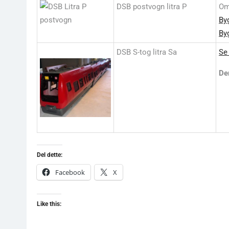
DSB postvogn litra P
Om
By
By
DSB S-tog litra Sa
Se 
De
Del dette:
Facebook
X
Like this: