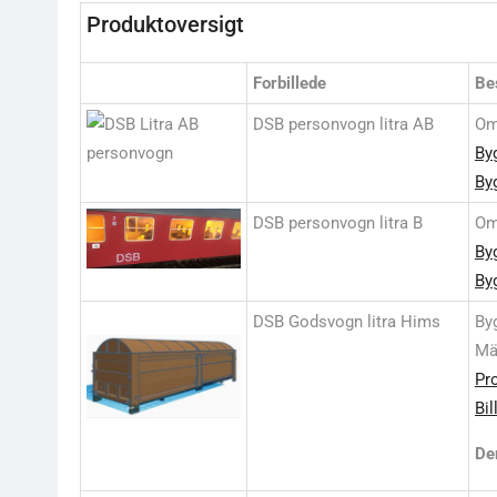
Produktoversigt
Forbillede
Be
DSB personvogn litra AB
Om
By
By
DSB personvogn litra B
Om
By
By
DSB Godsvogn litra Hims
By
Mä
Pro
Bil
De