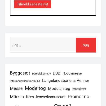
Tilmeld seneste nyt
Søg
efter:
Byggesæt
DSB
Hobbymesse
Damplokomotiv
Langelandsbanens Venner
Intermodellbau Dortmund
Modeltog
Messe
Modulanlæg
modultræf
Proinor.no
Märklin
Næs Jernverksmuseum