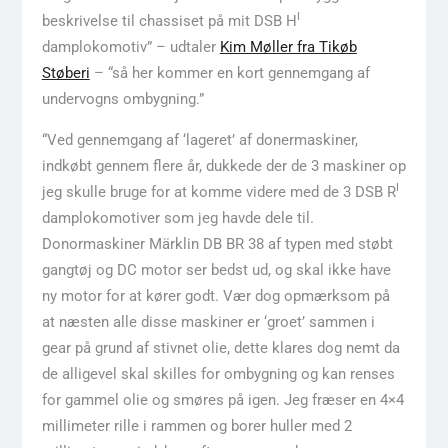
I
beskrivelse til chassiset på mit DSB H
damplokomotiv” – udtaler
Kim Møller fra Tikøb
Støberi
– “så her kommer en kort gennemgang af
undervogns ombygning.”
“Ved gennemgang af ‘lageret’ af donermaskiner,
indkøbt gennem flere år, dukkede der de 3 maskiner op
I
jeg skulle bruge for at komme videre med de 3 DSB R
damplokomotiver som jeg havde dele til.
Donormaskiner Märklin DB BR 38 af typen med støbt
gangtøj og DC motor ser bedst ud, og skal ikke have
ny motor for at kører godt. Vær dog opmærksom på
at næsten alle disse maskiner er ‘groet’ sammen i
gear på grund af stivnet olie, dette klares dog nemt da
de alligevel skal skilles for ombygning og kan renses
for gammel olie og smøres på igen. Jeg fræser en 4×4
millimeter rille i rammen og borer huller med 2