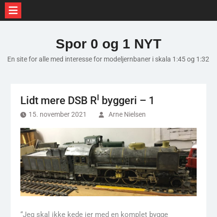
Skip
to
Spor 0 og 1 NYT
content
En site for alle med interesse for modeljernbaner i skala 1:45 og 1:32
I
Lidt mere DSB R
byggeri – 1
15. november 2021
Arne Nielsen
“Jeg skal ikke kede jer med en komplet bygge