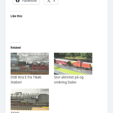
Facebook
X
Like this:
Related
DSB litra E fra Tikøb
Stor aktivitet på og
Støberi
omkring Dalen
3XHII