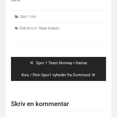
Spor 1 nyt
DSB litra H
,
Tikøb Støberi
Indlægsnavigation
Previous
Spor 1 Team Norway i Hamar
post:
Next
Kiss / Pein Spor1 nyheder fra Dortmund
post:
Skriv en kommentar