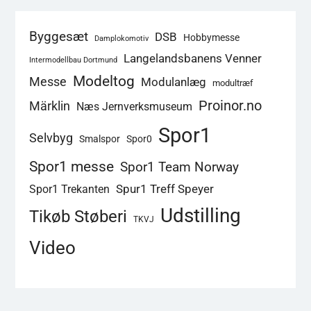
Byggesæt
DSB
Hobbymesse
Damplokomotiv
Langelandsbanens Venner
Intermodellbau Dortmund
Modeltog
Messe
Modulanlæg
modultræf
Proinor.no
Märklin
Næs Jernverksmuseum
Spor1
Selvbyg
Smalspor
Spor0
Spor1 messe
Spor1 Team Norway
Spur1 Treff Speyer
Spor1 Trekanten
Udstilling
Tikøb Støberi
TKVJ
Video