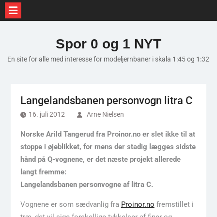
Skip
to
Spor 0 og 1 NYT
content
En site for alle med interesse for modeljernbaner i skala 1:45 og 1:32
Langelandsbanen personvogn litra C
16. juli 2012
Arne Nielsen
Norske Arild Tangerud fra Proinor.no er slet ikke til at
stoppe i øjeblikket, for mens der stadig lægges sidste
hånd på Q-vognene, er det næste projekt allerede
langt fremme:
Langelandsbanen personvogne af litra C.
Vognene er som sædvanlig fra
Proinor.no
fremstillet i