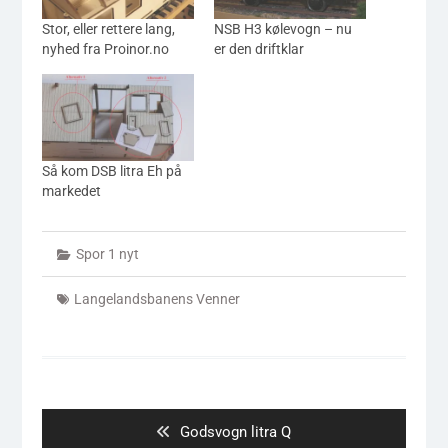
Stor, eller rettere lang,
NSB H3 kølevogn – nu
nyhed fra Proinor.no
er den driftklar
Så kom DSB litra Eh på
markedet
Spor 1 nyt
Langelandsbanens Venner
Indlægsnavigation
Previous
Godsvogn litra Q