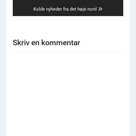
post:
Next
Kolde nyheder fra det høje nord
post:
Skriv en kommentar