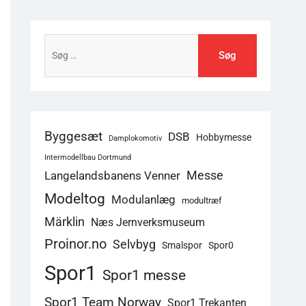
Søg
efter:
Byggesæt
DSB
Hobbymesse
Damplokomotiv
Intermodellbau Dortmund
Langelandsbanens Venner
Messe
Modeltog
Modulanlæg
modultræf
Märklin
Næs Jernverksmuseum
Proinor.no
Selvbyg
Smalspor
Spor0
Spor1
Spor1 messe
Spor1 Team Norway
Spor1 Trekanten