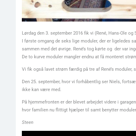
Lørdag den 3. september 2016 fik vi (René, Hans-Ole og 
I første omgang de seks lige moduler, der er ligeledes sa
sammen med det øvrige. René’s tog kørte og der var inge
De to kurve moduler mangler endnu at få monteret strø
Vi fik også lavet strøm færdig på tre af René’s moduler, s
Den 25. september, hvor vi forhåbentlig ser Niels, forts
ikke kan være med.
På hjemmefronten er der blevet arbejdet videre i garag
hvor familien nu flittigt hjælper til samt benytter modul
Steen