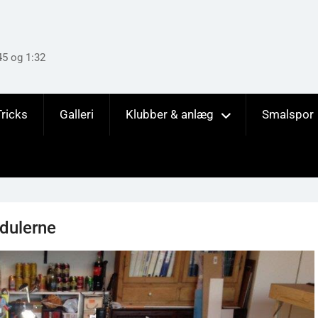
45 og 1:32
Tricks
Galleri
Klubber & anlæg
Smalspor
dulerne