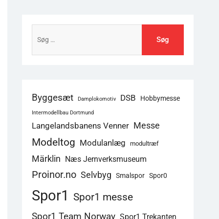
Søg
efter:
Byggesæt
DSB
Hobbymesse
Damplokomotiv
Intermodellbau Dortmund
Langelandsbanens Venner
Messe
Modeltog
Modulanlæg
modultræf
Märklin
Næs Jernverksmuseum
Proinor.no
Selvbyg
Smalspor
Spor0
Spor1
Spor1 messe
Spor1 Team Norway
Spor1 Trekanten