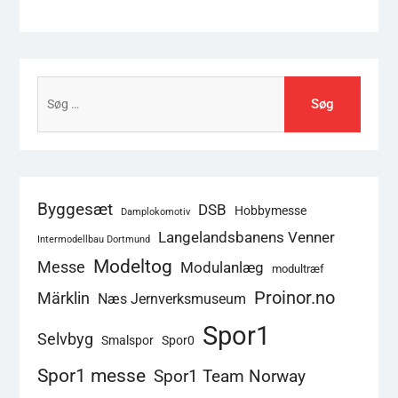
Søg
efter:
Byggesæt
DSB
Hobbymesse
Damplokomotiv
Langelandsbanens Venner
Intermodellbau Dortmund
Modeltog
Messe
Modulanlæg
modultræf
Proinor.no
Märklin
Næs Jernverksmuseum
Spor1
Selvbyg
Smalspor
Spor0
Spor1 messe
Spor1 Team Norway