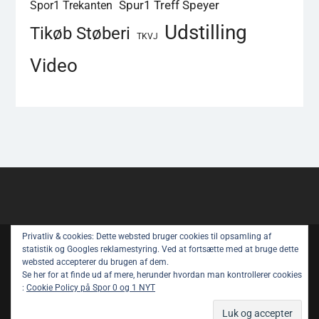
Spur1 Treff Speyer
Spor1 Trekanten
Udstilling
Tikøb Støberi
TKVJ
Video
Privatliv & cookies: Dette websted bruger cookies til opsamling af
Copyright © All rights reserved.
statistik og Googles reklamestyring. Ved at fortsætte med at bruge dette
websted accepterer du brugen af ​​dem.
Spor 1 Nyt – Youtube
Privatlivspolitik
Se her for at finde ud af mere, herunder hvordan man kontrollerer cookies
:
Cookie Policy på Spor 0 og 1 NYT
Om Spor 1 NYT