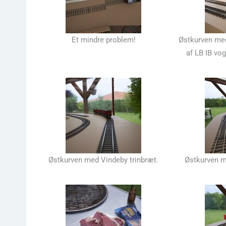
Et mindre problem!
Østkurven med
af LB IB v
Østkurven med Vindeby trinbræt.
Østkurven m