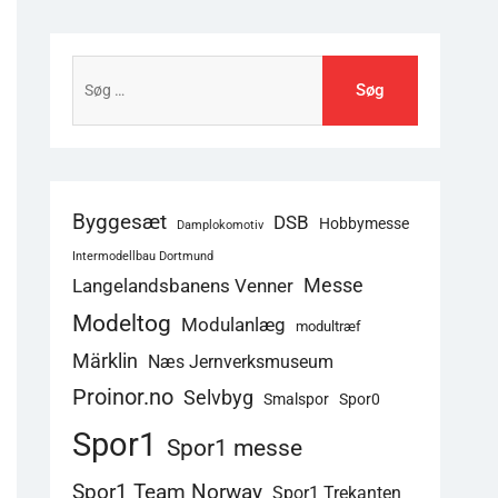
Søg
efter:
Byggesæt
DSB
Hobbymesse
Damplokomotiv
Intermodellbau Dortmund
Langelandsbanens Venner
Messe
Modeltog
Modulanlæg
modultræf
Märklin
Næs Jernverksmuseum
Proinor.no
Selvbyg
Smalspor
Spor0
Spor1
Spor1 messe
Spor1 Team Norway
Spor1 Trekanten