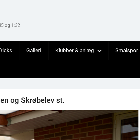
45 og 1:32
Tricks
Galleri
Klubber & anlæg
Smalspor
ven og Skrøbelev st.