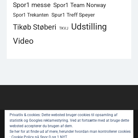
Spor1 messe
Spor1 Team Norway
Spur1 Treff Speyer
Spor1 Trekanten
Udstilling
Tikøb Støberi
TKVJ
Video
Privatliv & cookies: Dette websted bruger cookies til opsamling af
Copyright © All rights reserved.
statistik og Googles reklamestyring. Ved at fortsætte med at bruge dette
websted accepterer du brugen af ​​dem.
Spor 1 Nyt – Youtube
Privatlivspolitik
Se her for at finde ud af mere, herunder hvordan man kontrollerer cookies
:
Cookie Policy på Spor 0 og 1 NYT