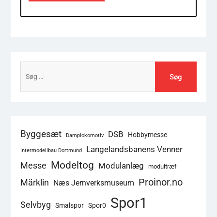
Søg
efter:
Byggesæt
DSB
Hobbymesse
Damplokomotiv
Langelandsbanens Venner
Intermodellbau Dortmund
Modeltog
Messe
Modulanlæg
modultræf
Proinor.no
Märklin
Næs Jernverksmuseum
Spor1
Selvbyg
Smalspor
Spor0