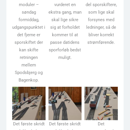
moduler –
vurderet en
del sporskiftere,
søndag
ekstra gang, man
som lige skal
formiddag,
skal lige sikre
forsynes med
udgangspunktet i
sig at forholdet
ledninger, så de
det fjerne er
kommer til at
bliver korrekt
sporskiftet der
passe datidens
strømførende.
kan skifte
sporforløb bedst
retningen
muligt.
mellem
Spodsbjerg og
Bagenkop.
Det første skridt
Det første skridt
Det