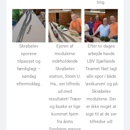
ting.
Skrøbelev
Ejeren af
Efter to dages
sporene
modulerne
arbejde havde
tilpasset og
indeholdende
LBV Sjællands
færdiglagt –
Skrøbelev
Teamet fået lagt
søndag
station, Steen U.
alle spor i både
eftermiddag.
Ha., ser tilfreds
‘østkurven’ og på
ud med
Skrøbelev
resultatet! Træer
modulerne. Der
og buske er lige
er ikke noget at
kommet hjem
sige til at de ser
fra årets
tilfredse ud!
Sinsheim messe