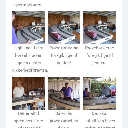
overmontøren.
High speed test
Prøvekørslerne
Prøvekørslerne
kørsel kræver
foregik lige til
foregik lige til
lige en ekstra
kanten!
kanten!
sikkerhedsbremse.
Det er altid
Så er der
Der skal
spændende om
prøvekørsel på
naturligvis laves