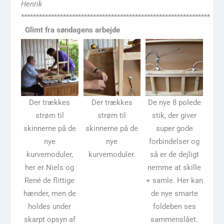
Henrik
***************************************************************
Glimt fra søndagens arbejde
Der trækkes
Der trækkes
De nye 8 polede
strøm til
strøm til
stik, der giver
skinnerne på de
skinnerne på de
super gode
nye
nye
forbindelser og
kurvemoduler,
kurvemoduler.
så er de dejligt
her er Niels og
nemme at skille
René de flittige
+ samle. Her kan
hænder, men de
de nye smarte
holdes under
foldeben ses
skarpt opsyn af
sammenslået.