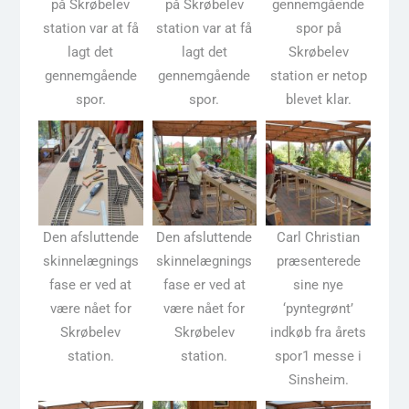
på Skrøbelev
på Skrøbelev
gennemgående
station var at få
station var at få
spor på
lagt det
lagt det
Skrøbelev
gennemgående
gennemgående
station er netop
spor.
spor.
blevet klar.
Den afsluttende
Den afsluttende
Carl Christian
skinnelægnings
skinnelægnings
præsenterede
fase er ved at
fase er ved at
sine nye
være nået for
være nået for
‘pyntegrønt’
Skrøbelev
Skrøbelev
indkøb fra årets
station.
station.
spor1 messe i
Sinsheim.