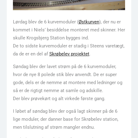
Lørdag blev de 6 kurvemoduler (
Østkurven
), der nu er
kommet i Niels’ besiddelse monteret med skinner. Her
skulle Krogsbjerg Station bygges ind.
De to sidste kurvemoduler er stadig i Steens varetægt,
da de er en del af
Skrøbelev projektet
.
Søndag blev der lavet strøm på de 6 kurvemoduler,
hvor de nye 8 polede stik blev anvendt. De er super
gode, dels er de nemme at montere med ledninger og
så er de rigtigt nemme at samle og adskille.
Der blev prøvekørt og alt virkede første gang.
I løbet af søndag blev der også lagt skinner på de 6
lige moduler, der danner base for Skrøbelev station,
men tilslutning af strøm mangler endnu.