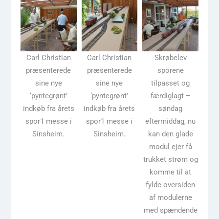
Carl Christian
Carl Christian
Skrøbelev
præsenterede
præsenterede
sporene
sine nye
sine nye
tilpasset og
‘pyntegrønt’
‘pyntegrønt’
færdiglagt –
indkøb fra årets
indkøb fra årets
søndag
spor1 messe i
spor1 messe i
eftermiddag, nu
Sinsheim.
Sinsheim.
kan den glade
modul ejer få
trukket strøm og
komme til at
fylde oversiden
af modulerne
med spændende