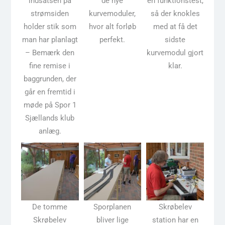
indsatsen på
de nye
en funktionstest,
strømsiden
kurvemoduler,
så der knokles
holder stik som
hvor alt forløb
med at få det
man har planlagt
perfekt.
sidste
– Bemærk den
kurvemodul gjort
fine remise i
klar.
baggrunden, der
går en fremtid i
møde på Spor 1
Sjællands klub
anlæg.
De tomme
Sporplanen
Skrøbelev
Skrøbelev
bliver lige
station har en