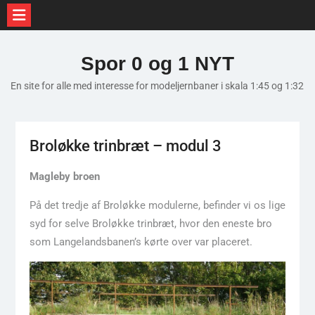
Skip
to
Spor 0 og 1 NYT
content
En site for alle med interesse for modeljernbaner i skala 1:45 og 1:32
Broløkke trinbræt – modul 3
Magleby broen
På det tredje af Broløkke modulerne, befinder vi os lige
syd for selve Broløkke trinbræt, hvor den eneste bro
som Langelandsbanen’s kørte over var placeret.