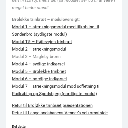
helt til (2015), mens den på modulet ser ud til at være i
meget bedre stand!
Broløkke trinbræt – moduloversigt:
Modul 1 – strækningsmodul med tilkobling til
Søndenbro (sydligste modul)
Modul 1½ – Røjlevejen trinbræt
Modul 2 – strækningsmodul
Modul 3 – Magleby broen
Modul 4 – sydlige indkørsel
Modul 5 – Broløkke trinbræt
Modul 6 – nordlige indkørsel
Modul 7 – strækningsmodul mod udfletning til
Rudkøbing og Spodsbjerg (nordligste modul)
Retur til Broløkke trinbræt præsentationen
Retur til Langelandsbanens Venner’s velkomstside
Del dette: