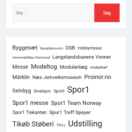
Søg
efter:
Byggesæt
DSB
Hobbymesse
Damplokomotiv
Langelandsbanens Venner
Intermodellbau Dortmund
Modeltog
Messe
Modulanlæg
modultræf
Proinor.no
Märklin
Næs Jernverksmuseum
Spor1
Selvbyg
Smalspor
Spor0
Spor1 messe
Spor1 Team Norway
Spur1 Treff Speyer
Spor1 Trekanten
Udstilling
Tikøb Støberi
TKVJ