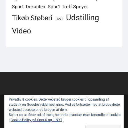
Spur1 Treff Speyer
Spor1 Trekanten
Udstilling
Tikøb Støberi
TKVJ
Video
Privatliv & cookies: Dette websted bruger cookies til opsamling af
Copyright © All rights reserved.
statistik og Googles reklamestyring. Ved at fortsætte med at bruge dette
websted accepterer du brugen af ​​dem.
Spor 1 Nyt – Youtube
Privatlivspolitik
Se her for at finde ud af mere, herunder hvordan man kontrollerer cookies
:
Cookie Policy på Spor 0 og 1 NYT
Om Spor 1 NYT