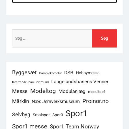
Søg
efter:
Byggesæt
DSB
Hobbymesse
Damplokomotiv
Langelandsbanens Venner
Intermodellbau Dortmund
Modeltog
Messe
Modulanlæg
modultræf
Proinor.no
Märklin
Næs Jernverksmuseum
Spor1
Selvbyg
Smalspor
Spor0
Spor1 messe
Spor1 Team Norway