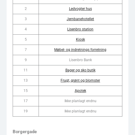
2
Ledvogter hus
3
Jernbanehotellet
4
Lisenbro station
5
Kiosk
7
Møbel- og indretnings forretning
9
Lisenbro Bank
11
Bager og sko butik
13
Frugt, grønt og blomster
15
Apotek
17
Ikke planlagt endnu
19
Ikke planlagt endnu
Borgergade