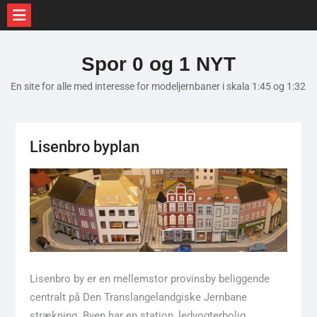
Skip
to
Spor 0 og 1 NYT
content
En site for alle med interesse for modeljernbaner i skala 1:45 og 1:32
Lisenbro byplan
Lisenbro by er en mellemstor provinsby beliggende
centralt på Den Translangelandgiske Jernbane
strækning. Byen har en station, ledvogterbolig,