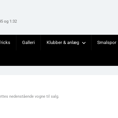
45 og 1:32
Tricks
Galleri
Klubber & anlæg
Smalspor
sættes nedenstående vogne til salg.