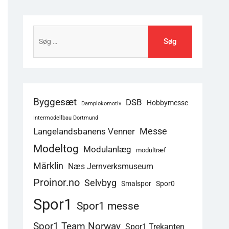
Søg
efter:
Byggesæt
DSB
Hobbymesse
Damplokomotiv
Intermodellbau Dortmund
Langelandsbanens Venner
Messe
Modeltog
Modulanlæg
modultræf
Märklin
Næs Jernverksmuseum
Proinor.no
Selvbyg
Smalspor
Spor0
Spor1
Spor1 messe
Spor1 Team Norway
Spor1 Trekanten