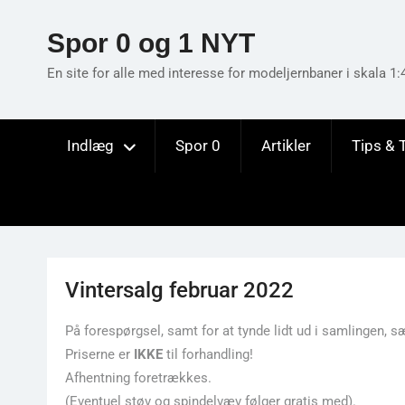
Skip
to
Spor 0 og 1 NYT
content
En site for alle med interesse for modeljernbaner i skala 1:
Indlæg
Spor 0
Artikler
Tips & 
Vintersalg februar 2022
På forespørgsel, samt for at tynde lidt ud i samlingen, 
Priserne er
IKKE
til forhandling!
Afhentning foretrækkes.
(Eventuel støv og spindelvæv følger gratis med).