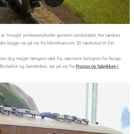
l at ‘smugle’ jernbanenyheder gennem landskabet, her tænkes
 der begge var på vej fra Kåredination’s 3D værksted til Det
mer dog meget længere væk fra, nærmere betegnet fra Norge.
 Broløkke og Søndenbro, var på vej fra
Proinor.no fabrikken i