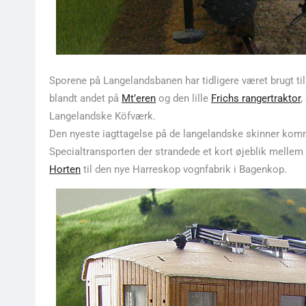
Sporene på Langelandsbanen har tidligere været brugt ti
blandt andet på
Mt’eren
og den lille
Frichs rangertraktor
,
Langelandske Köfværk.
Den nyeste iagttagelse på de langelandske skinner kom
Specialtransporten der strandede et kort øjeblik mellem
Horten
til den nye Harreskop vognfabrik i Bagenkop.