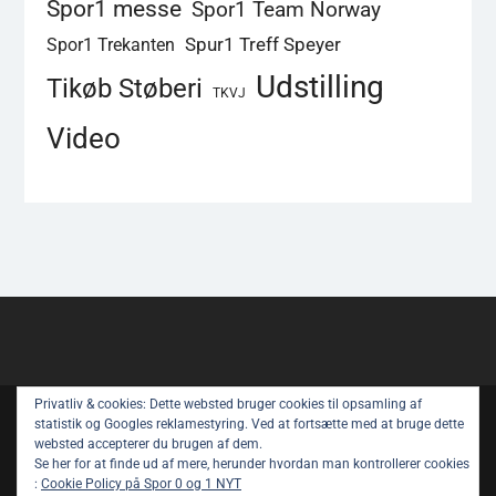
Spor1 messe
Spor1 Team Norway
Spur1 Treff Speyer
Spor1 Trekanten
Udstilling
Tikøb Støberi
TKVJ
Video
Privatliv & cookies: Dette websted bruger cookies til opsamling af
Copyright © All rights reserved.
statistik og Googles reklamestyring. Ved at fortsætte med at bruge dette
websted accepterer du brugen af ​​dem.
Spor 1 Nyt – Youtube
Privatlivspolitik
Se her for at finde ud af mere, herunder hvordan man kontrollerer cookies
:
Cookie Policy på Spor 0 og 1 NYT