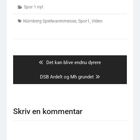
Spor 1 nyt
Nürnberg Spielwarenmesse
,
Spor1
,
Video
Indlægsnavigation
Previous
Det kan blive endnu dyrere
post:
Next
DSB Ardelt og Mh grundet
post:
Skriv en kommentar