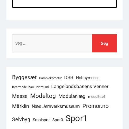
Søg
efter:
Byggesæt
DSB
Hobbymesse
Damplokomotiv
Langelandsbanens Venner
Intermodellbau Dortmund
Modeltog
Messe
Modulanlæg
modultræf
Proinor.no
Märklin
Næs Jernverksmuseum
Spor1
Selvbyg
Smalspor
Spor0