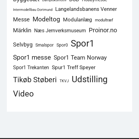
Damplokomotiv
Langelandsbanens Venner
Intermodellbau Dortmund
Modeltog
Messe
Modulanlæg
modultræf
Proinor.no
Märklin
Næs Jernverksmuseum
Spor1
Selvbyg
Smalspor
Spor0
Spor1 messe
Spor1 Team Norway
Spur1 Treff Speyer
Spor1 Trekanten
Udstilling
Tikøb Støberi
TKVJ
Video