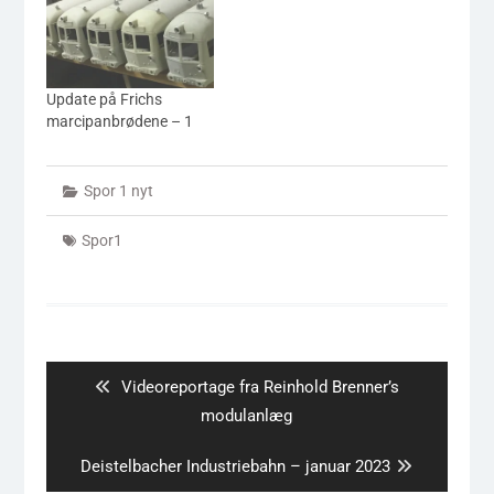
Update på Frichs
marcipanbrødene – 1
Spor 1 nyt
Spor1
Indlægsnavigation
Previous
Videoreportage fra Reinhold Brenner’s
post:
modulanlæg
Next
Deistelbacher Industriebahn – januar 2023
post: