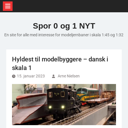
Skip
to
Spor 0 og 1 NYT
content
En site for alle med interesse for modeljernbaner i skala 1:45 og 1:32
Hyldest til modelbyggere – dansk i
skala 1
15. januar 2023
Arne Nielsen