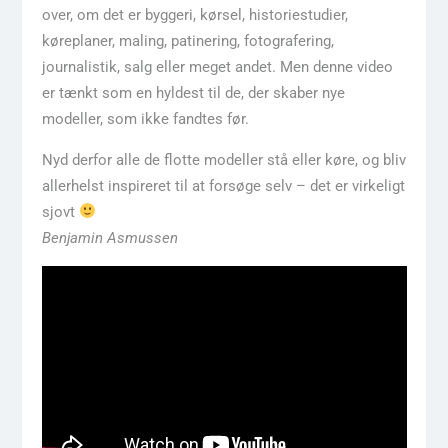
over, om det er byggeri, kørsel, historiestudier,
køreplaner, maling, patinering, fotografering,
journalistik, salg eller meget andet. Men denne video
er tænkt som en hyldest til de, der skaber nye
modeller, som ikke fandtes før.
Nyd derfor alle de flotte modeller stå eller køre, og bliv
allerhelst inspireret til at forsøge selv – det er virkeligt
sjovt
Benjamin Asmussen