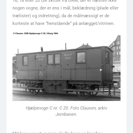
16, 18 eller 20 (se skitse fra DRM, der er næsten ikke
nogen vogne, der er ens i mål, beklædning (plade eller
trælister) og indretning), da de målmæssigt er de
korteste at have ”henstående” på anlægget/vitrinen.
Hjælpevogn C nr. C 20. Foto Clausen, arkiv
Jernbanen.