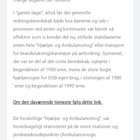
I ”gamle dage”, altså før det generelle
redningsberedskab både hos banerne og ude i
provinsen ved amter og kommuner, var blevet så
effektivt som vi kender det nu, stillede statsbanerne
enten hele ”Hjælpe- og Ambulancetog” eller transport
for brandslukningskøretøjer på anfordring. Systemet,
der var en del af det civile beredskab, ophørte i
begyndelsen af 1950´erne, mens de store bogie
hjælpevogne for DSB egen brug, i slutningen af 1980
´erne og begyndelsen af 1990´erne.
Om den daværende tjeneste følg dette link.
De forskellige ”Hjælpe- og Ambulancetog”, var
hovedsageligt stationeret på de store stationer og
jernbaneknudepunkter (Ambulancevogn,