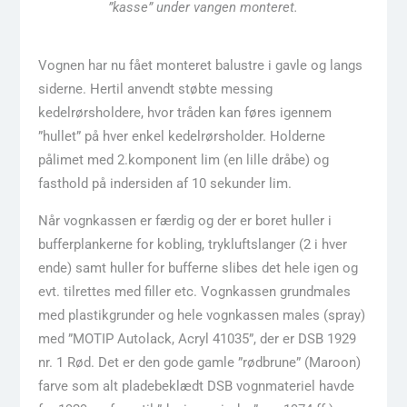
”kasse” under vangen monteret.
Vognen har nu fået monteret balustre i gavle og langs
siderne. Hertil anvendt støbte messing
kedelrørsholdere, hvor tråden kan føres igennem
”hullet” på hver enkel kedelrørsholder. Holderne
pålimet med 2.komponent lim (en lille dråbe) og
fasthold på indersiden af 10 sekunder lim.
Når vognkassen er færdig og der er boret huller i
bufferplankerne for kobling, trykluftslanger (2 i hver
ende) samt huller for bufferne slibes det hele igen og
evt. tilrettes med filler etc. Vognkassen grundmales
med plastikgrunder og hele vognkassen males (spray)
med ”MOTIP Autolack, Acryl 41035”, der er DSB 1929
nr. 1 Rød. Det er den gode gamle ”rødbrune” (Maroon)
farve som alt pladebeklædt DSB vognmateriel havde