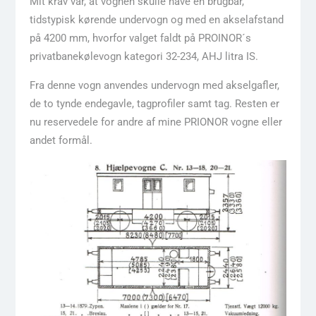
Mit krav var, at vognen skulle have en brugbar,
tidstypisk kørende undervogn og med en akselafstand
på 4200 mm, hvorfor valget faldt på PROINOR´s
privatbanekølevogn kategori 32-234, AHJ litra IS.
Fra denne vogn anvendes undervogn med akselgafler,
de to tynde endegavle, tagprofiler samt tag. Resten er
nu reservedele for andre af mine PRIONOR vogne eller
andet formål.