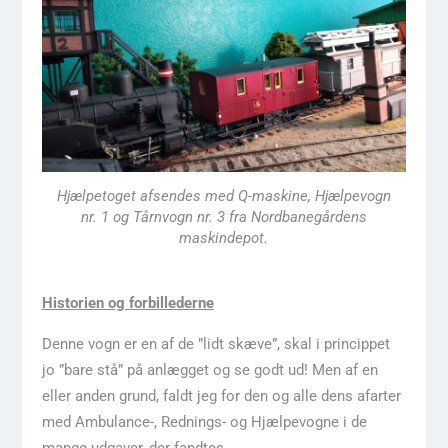
Hjælpetoget afsendes med Q-maskine, Hjælpevogn
nr. 1 og Tårnvogn nr. 3 fra Nordbanegårdens
maskindepot.
Historien og forbillederne
Denne vogn er en af de ”lidt skæve”, skal i princippet
jo ”bare stå” på anlægget og se godt ud! Men af en
eller anden grund, faldt jeg for den og alle dens afarter
med Ambulance-, Rednings- og Hjælpevogne i de
mange udgaver, der fandtes.