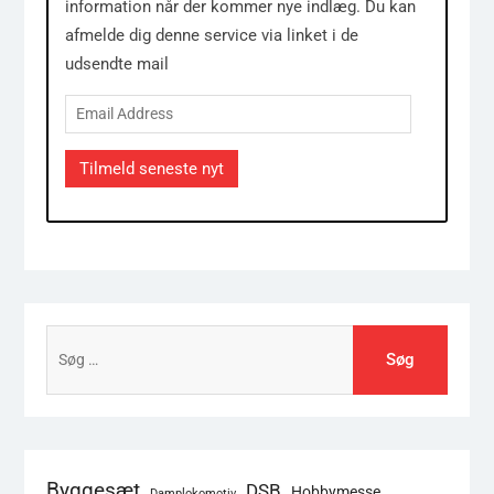
information når der kommer nye indlæg. Du kan
afmelde dig denne service via linket i de
udsendte mail
Email
Address
Tilmeld seneste nyt
Søg
efter:
Byggesæt
DSB
Hobbymesse
Damplokomotiv