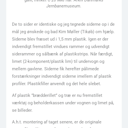
gavl, hvilket C 20 ikke har. Arkiv Danmarks
Jernbanemuseum.
De to sider er identiske og jeg tegnede siderne op i de
mål jeg ønskede og bad Kim Møller (Tikøb) om hjælp.
Siderne blev fræset ud i 1,5 mm plastik. Igen er der
indvendigt fremstillet vindues rammer og udvendigt
siderammer og sålbænk af plastikstrips. Når færdigt,
limet (2-komponent/plastik lim) til undervogn og
mellem gavlene. Siderne fik herefter pålimede
forstærkninger indvendigt siderne imellem af plastik
profiler. Plastikfiller anvendt og det hele slebet.
Af plastik ”brædderillet” og træ er nu fremstillet
værktøj og beholderkassen under vognen og limet på,
se billeder.
A.h.t. montering af taget senere, er de originale