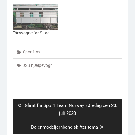
Tårnvogne for S-tog
Spor 1 nyt
DSB hjælpevogn
Indlægsnavigation
Previous
Glimt fra Spor1 Team Norway køredag den 23.
post:
juli 2023
Next
Dalenmodeljernbane skifter tema
post: