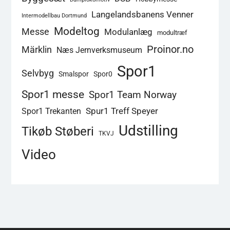
Langelandsbanens Venner
Intermodellbau Dortmund
Modeltog
Messe
Modulanlæg
modultræf
Proinor.no
Märklin
Næs Jernverksmuseum
Spor1
Selvbyg
Smalspor
Spor0
Spor1 messe
Spor1 Team Norway
Spur1 Treff Speyer
Spor1 Trekanten
Udstilling
Tikøb Støberi
TKVJ
Video