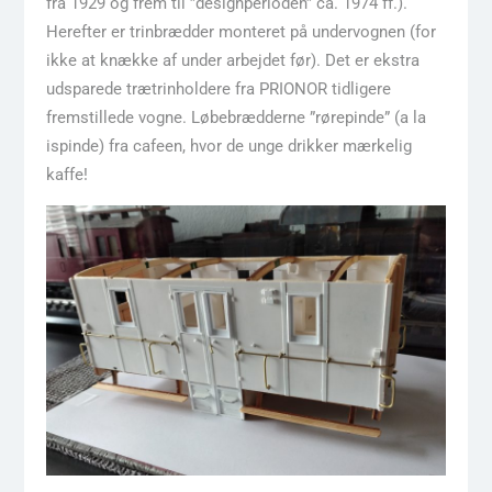
fra 1929 og frem til ”designperioden” ca. 1974 ff.).
Herefter er trinbrædder monteret på undervognen (for
ikke at knække af under arbejdet før). Det er ekstra
udsparede trætrinholdere fra PRIONOR tidligere
fremstillede vogne. Løbebrædderne ”rørepinde” (a la
ispinde) fra cafeen, hvor de unge drikker mærkelig
kaffe!