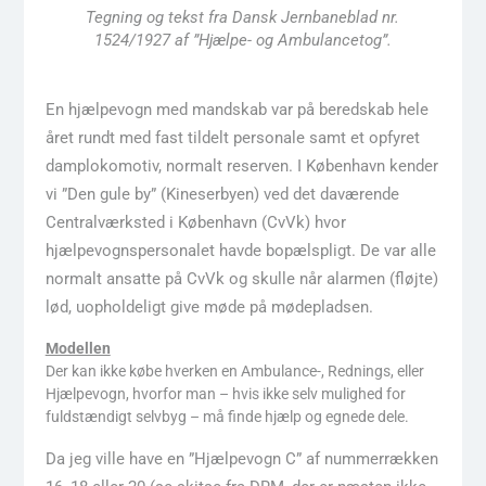
Tegning og tekst fra Dansk Jernbaneblad nr.
1524/1927 af ”Hjælpe- og Ambulancetog”.
En hjælpevogn med mandskab var på beredskab hele
året rundt med fast tildelt personale samt et opfyret
damplokomotiv, normalt reserven. I København kender
vi ”Den gule by” (Kineserbyen) ved det daværende
Centralværksted i København (CvVk) hvor
hjælpevognspersonalet havde bopælspligt. De var alle
normalt ansatte på CvVk og skulle når alarmen (fløjte)
lød, uopholdeligt give møde på mødepladsen.
Modellen
Der kan ikke købe hverken en Ambulance-, Rednings, eller
Hjælpevogn, hvorfor man – hvis ikke selv mulighed for
fuldstændigt selvbyg – må finde hjælp og egnede dele.
Da jeg ville have en ”Hjælpevogn C” af nummerrækken