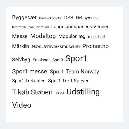
Byggesæt
DSB
Hobbymesse
Damplokomotiv
Langelandsbanens Venner
Intermodellbau Dortmund
Modeltog
Messe
Modulanlæg
modultræf
Proinor.no
Märklin
Næs Jernverksmuseum
Spor1
Selvbyg
Smalspor
Spor0
Spor1 messe
Spor1 Team Norway
Spur1 Treff Speyer
Spor1 Trekanten
Udstilling
Tikøb Støberi
TKVJ
Video