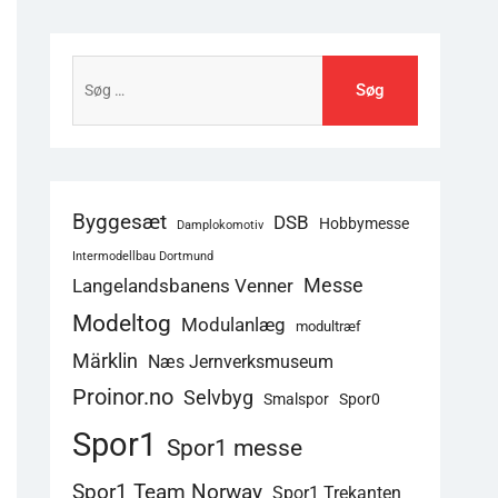
Søg
efter:
Byggesæt
DSB
Hobbymesse
Damplokomotiv
Intermodellbau Dortmund
Langelandsbanens Venner
Messe
Modeltog
Modulanlæg
modultræf
Märklin
Næs Jernverksmuseum
Proinor.no
Selvbyg
Smalspor
Spor0
Spor1
Spor1 messe
Spor1 Team Norway
Spor1 Trekanten