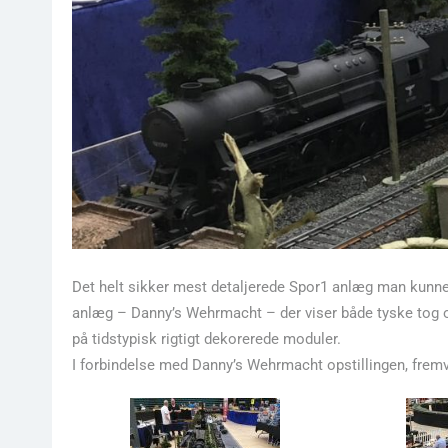
Det helt sikker mest detaljerede Spor1 anlæg man kunn
anlæg – Danny’s Wehrmacht – der viser både tyske tog o
på tidstypisk rigtigt dekorerede moduler.
I forbindelse med Danny’s Wehrmacht opstillingen, fremvi