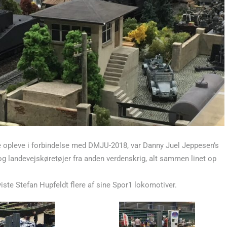
e opleve i forbindelse med DMJU-2018, var Danny Juel Jeppesen’s
g landevejskøretøjer fra anden verdenskrig, alt sammen linet op
ste Stefan Hupfeldt flere af sine Spor1 lokomotiver.