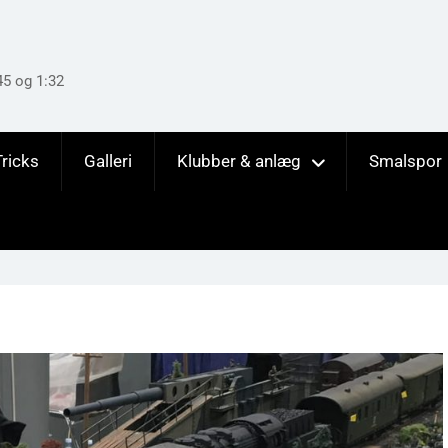
45 og 1:32
Tricks
Galleri
Klubber & anlæg
Smalspor