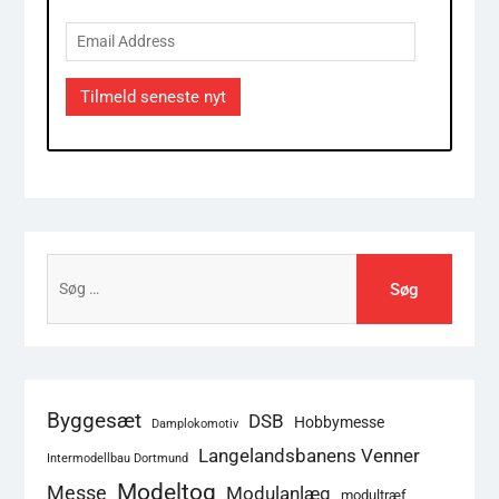
Email
Address
Tilmeld seneste nyt
Søg
efter:
Byggesæt
DSB
Hobbymesse
Damplokomotiv
Langelandsbanens Venner
Intermodellbau Dortmund
Modeltog
Messe
Modulanlæg
modultræf