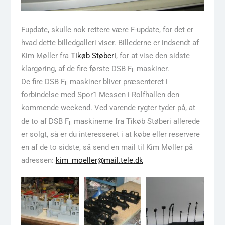
Fupdate, skulle nok rettere være F-update, for det er
hvad dette billedgalleri viser. Billederne er indsendt af
Kim Møller fra
Tikøb Støberi
, for at vise den sidste
klargøring, af de fire første DSB F
maskiner.
II
De fire DSB F
maskiner bliver præsenteret i
II
forbindelse med Spor1 Messen i Rolfhallen den
kommende weekend. Ved varende rygter tyder på, at
de to af DSB F
maskinerne fra Tikøb Støberi allerede
II
er solgt, så er du interesseret i at købe eller reservere
en af de to sidste, så send en mail til Kim Møller på
adressen:
kim_moeller@mail.tele.dk