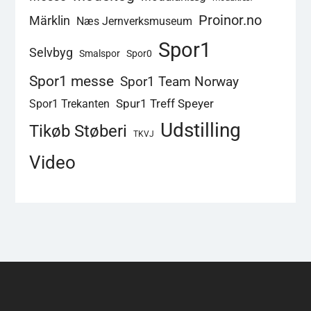
Proinor.no
Märklin
Næs Jernverksmuseum
Spor1
Selvbyg
Smalspor
Spor0
Spor1 messe
Spor1 Team Norway
Spur1 Treff Speyer
Spor1 Trekanten
Udstilling
Tikøb Støberi
TKVJ
Video