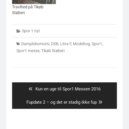
Travlhed på Tikøb
Støberi
Spor 1 nyt
Damplokomotiv
,
DSB
,
Litra F
,
Modeltog
,
Spor1
,
Spor1 messe
,
Tikøb Støberi
Indlægsnavigation
Previous
Kun en uge til Spor1 Messen 2016
post:
Next
Fupdate 2 – og det er stadig ikke fup
post: