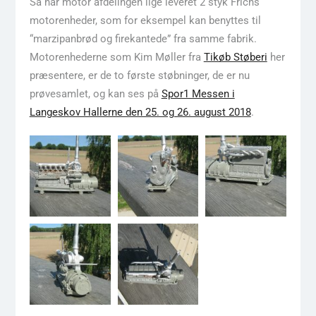
Så har motor afdelingen lige leveret 2 styk Frichs
motorenheder, som for eksempel kan benyttes til
“marzipanbrød og firekantede” fra samme fabrik.
Motorenhederne som Kim Møller fra
Tikøb Støberi
her
præsentere, er de to første støbninger, de er nu
prøvesamlet, og kan ses på
Spor1 Messen i
Langeskov Hallerne den 25. og 26. august 2018
.