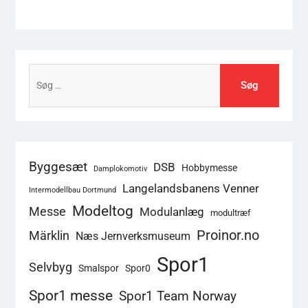
Søg
efter:
Byggesæt
DSB
Hobbymesse
Damplokomotiv
Langelandsbanens Venner
Intermodellbau Dortmund
Modeltog
Messe
Modulanlæg
modultræf
Proinor.no
Märklin
Næs Jernverksmuseum
Spor1
Selvbyg
Smalspor
Spor0
Spor1 messe
Spor1 Team Norway