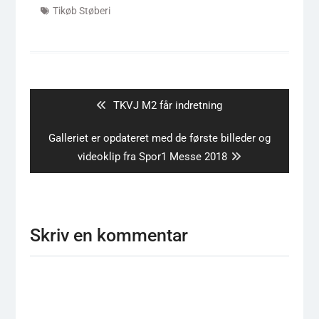
Tikøb Støberi
Indlægsnavigation
Previous
TKVJ M2 får indretning
post:
Next
Galleriet er opdateret med de første billeder og
post:
videoklip fra Spor1 Messe 2018
Skriv en kommentar