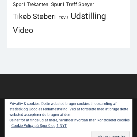
Spur1 Treff Speyer
Spor1 Trekanten
Udstilling
Tikøb Støberi
TKVJ
Video
Privatliv & cookies: Dette websted bruger cookies til opsamling af
Copyright © All rights reserved.
statistik og Googles reklamestyring. Ved at fortsætte med at bruge dette
websted accepterer du brugen af ​​dem.
Spor 1 Nyt – Youtube
Privatlivspolitik
Se her for at finde ud af mere, herunder hvordan man kontrollerer cookies
:
Cookie Policy på Spor 0 og 1 NYT
Om Spor 1 NYT