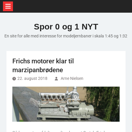
Skip
to
Spor 0 og 1 NYT
content
En site for alle med interesse for modeljernbaner i skala 1:45 og 1:32
Frichs motorer klar til
marzipanbrødene
22. august 2018
Arne Nielsen