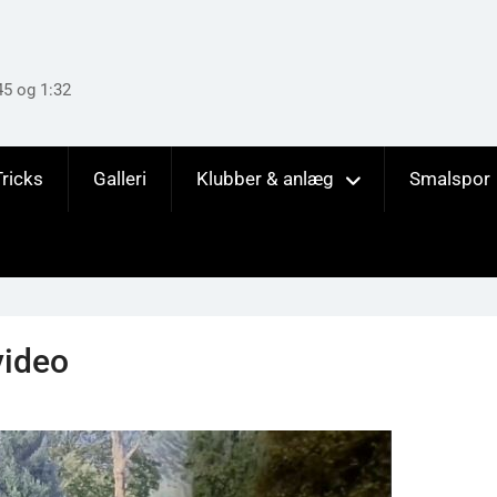
45 og 1:32
Tricks
Galleri
Klubber & anlæg
Smalspor
video