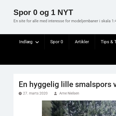
Skip
to
Spor 0 og 1 NYT
content
En site for alle med interesse for modeljernbaner i skala 1:
Indlæg
Spor 0
Artikler
Tips & 
En hyggelig lille smalspors 
27. marts 2020
Arne Nielsen