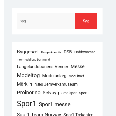
Søg
efter:
Byggesæt
DSB
Hobbymesse
Damplokomotiv
Intermodellbau Dortmund
Langelandsbanens Venner
Messe
Modeltog
Modulanlæg
modultræf
Märklin
Næs Jernverksmuseum
Proinor.no
Selvbyg
Smalspor
Spor0
Spor1
Spor1 messe
Spor1 Team Norway
Spor1 Trekanten