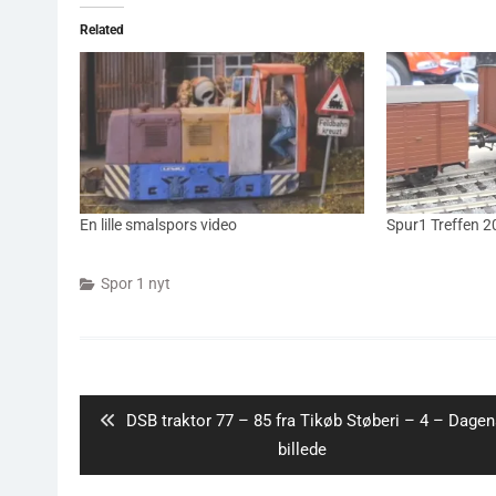
Related
En lille smalspors video
Spur1 Treffen 
Spor 1 nyt
Indlægsnavigation
Previous
DSB traktor 77 – 85 fra Tikøb Støberi – 4 – Dage
post:
billede