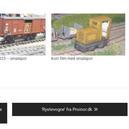
2023 – smalspor
Kort film med smalspor
Next
ns
‘Rystevogne’ fra Proinor.dk
post: