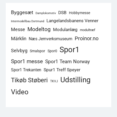
Byggesæt
DSB
Hobbymesse
Damplokomotiv
Langelandsbanens Venner
Intermodellbau Dortmund
Modeltog
Messe
Modulanlæg
modultræf
Proinor.no
Märklin
Næs Jernverksmuseum
Spor1
Selvbyg
Smalspor
Spor0
Spor1 messe
Spor1 Team Norway
Spur1 Treff Speyer
Spor1 Trekanten
Udstilling
Tikøb Støberi
TKVJ
Video