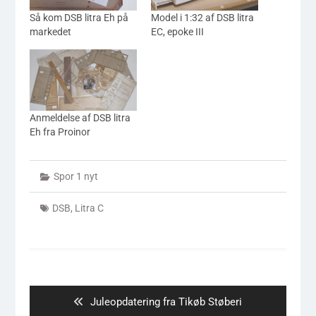
Så kom DSB litra Eh på
Model i 1:32 af DSB litra
markedet
EC, epoke III
Anmeldelse af DSB litra
Eh fra Proinor
Spor 1 nyt
DSB
,
Litra C
Indlægsnavigation
Previous
Juleopdatering fra Tikøb Støberi