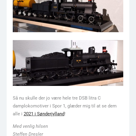
Så nu skulle der jo være hele tre DSB litra C
damplokomotiver i Spor 1, glæder mig til at se dem
alle i
2021 i Sønderjylland
!
Med venlig hilsen
Steffen Dresler