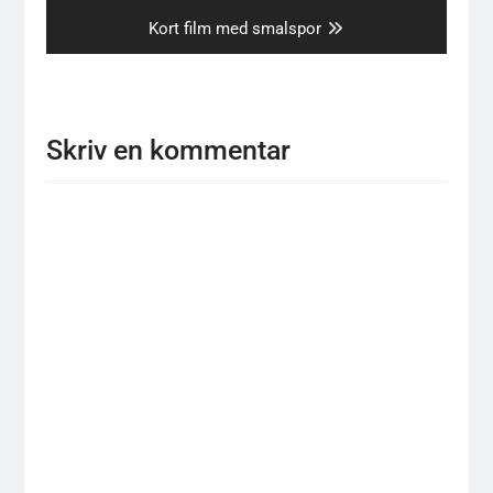
post:
Next
Kort film med smalspor
post:
Skriv en kommentar