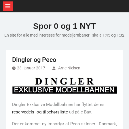
Skip
to
Spor 0 og 1 NYT
content
En site for alle med interesse for modeljernbaner i skala 1:45 og 1:32
Dingler og Peco
23. januar 2017
Arne Nielsen
Dingler Exklusive Modellbahnen har flyttet deres
reservedels- og tilbehørsliste
ud på e-Bay.
Der er kommet ny importør af Peco skinner i Danmark,