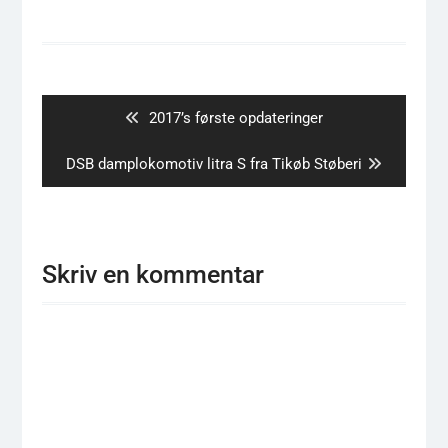
Indlægsnavigation
Previous
2017’s første opdateringer
post:
Next
DSB damplokomotiv litra S fra Tikøb Støberi
post:
Skriv en kommentar