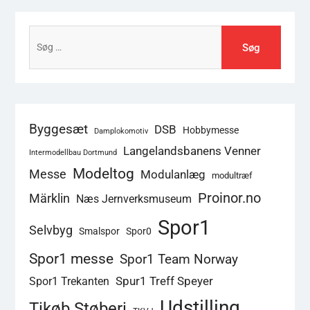
Søg
efter:
Byggesæt
DSB
Hobbymesse
Damplokomotiv
Langelandsbanens Venner
Intermodellbau Dortmund
Modeltog
Messe
Modulanlæg
modultræf
Proinor.no
Märklin
Næs Jernverksmuseum
Spor1
Selvbyg
Smalspor
Spor0
Spor1 messe
Spor1 Team Norway
Spur1 Treff Speyer
Spor1 Trekanten
Udstilling
Tikøb Støberi