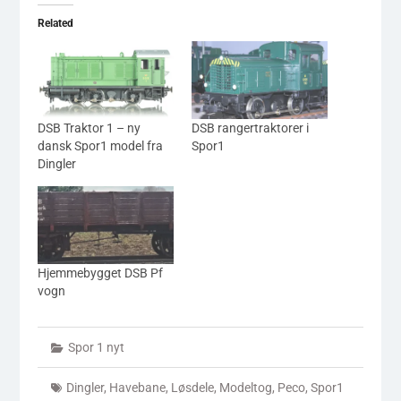
Related
DSB Traktor 1 – ny
DSB rangertraktorer i
dansk Spor1 model fra
Spor1
Dingler
Hjemmebygget DSB Pf
vogn
Spor 1 nyt
Dingler
,
Havebane
,
Løsdele
,
Modeltog
,
Peco
,
Spor1