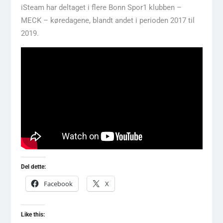
iSteam har deltaget i flere Bonn Spor1 klubben –
MECK – køredagene, blandt andet i perioden 2017 til
2019.
Del dette:
Facebook
X
Like this: