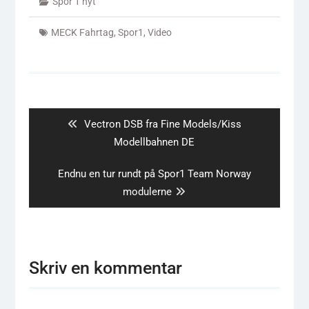
Spor 1 nyt
MECK Fahrtag
,
Spor1
,
Video
Indlægsnavigation
Previous
Vectron DSB fra Fine Models/Kiss
post:
Modellbahnen DE
Next
Endnu en tur rundt på Spor1 Team Norway
post:
modulerne
Skriv en kommentar