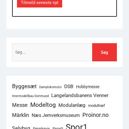
Tilmeld seneste nyt
Søg
efter:
Byggesæt
DSB
Hobbymesse
Damplokomotiv
Langelandsbanens Venner
Intermodellbau Dortmund
Modeltog
Messe
Modulanlæg
modultræf
Proinor.no
Märklin
Næs Jernverksmuseum
Spor1
Selvbyg
Smalspor
Spor0