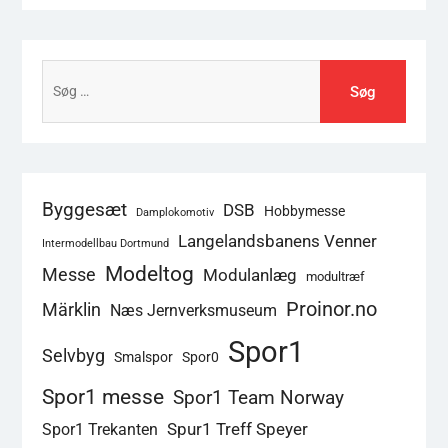
Søg
efter:
Byggesæt
DSB
Hobbymesse
Damplokomotiv
Langelandsbanens Venner
Intermodellbau Dortmund
Modeltog
Messe
Modulanlæg
modultræf
Proinor.no
Märklin
Næs Jernverksmuseum
Spor1
Selvbyg
Smalspor
Spor0
Spor1 messe
Spor1 Team Norway
Spur1 Treff Speyer
Spor1 Trekanten