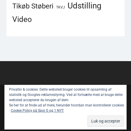
Udstilling
Tikøb Støberi
TKVJ
Video
Privatliv & cookies: Dette websted bruger cookies til opsamling af
Copyright © All rights reserved.
statistik og Googles reklamestyring. Ved at fortsætte med at bruge dette
websted accepterer du brugen af ​​dem.
Spor 1 Nyt – Youtube
Privatlivspolitik
Se her for at finde ud af mere, herunder hvordan man kontrollerer cookies
:
Cookie Policy på Spor 0 og 1 NYT
Om Spor 1 NYT
Magazine Power by
WEN Themes