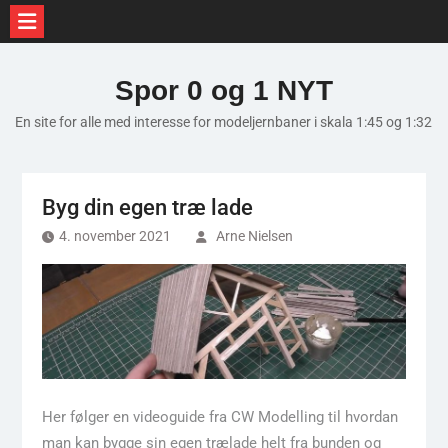
Skip
to
Spor 0 og 1 NYT
content
En site for alle med interesse for modeljernbaner i skala 1:45 og 1:32
Byg din egen træ lade
4. november 2021
Arne Nielsen
Her følger en videoguide fra CW Modelling til hvordan
man kan bygge sin egen trælade helt fra bunden og