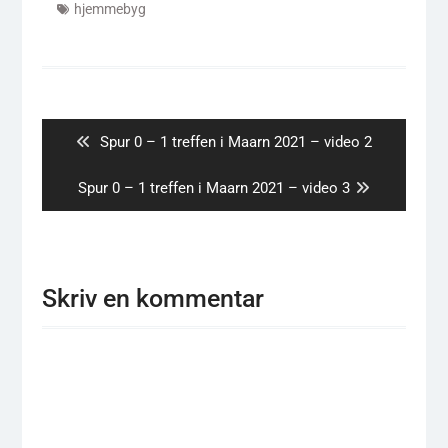
hjemmebyg
Indlægsnavigation
Previous
Spur 0 – 1 treffen i Maarn 2021 – video 2
post:
Next
Spur 0 – 1 treffen i Maarn 2021 – video 3
post:
Skriv en kommentar