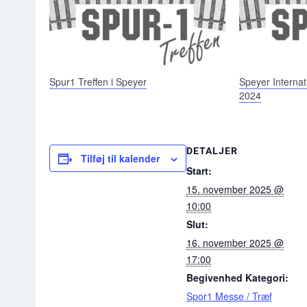
Spur1 Treffen i Speyer
Speyer Internat
2024
DETALJER
Tilføj til kalender
Start:
15. november 2025 @
10:00
Slut:
16. november 2025 @
17:00
Begivenhed Kategori:
Spor1 Messe / Træf