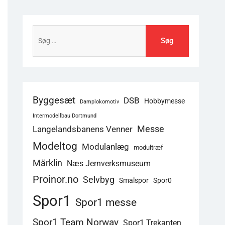
Søg
efter:
Byggesæt
DSB
Hobbymesse
Damplokomotiv
Intermodellbau Dortmund
Langelandsbanens Venner
Messe
Modeltog
Modulanlæg
modultræf
Märklin
Næs Jernverksmuseum
Proinor.no
Selvbyg
Smalspor
Spor0
Spor1
Spor1 messe
Spor1 Team Norway
Spor1 Trekanten