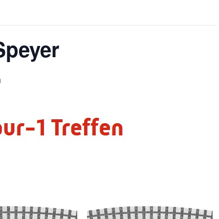
 Speyer
0