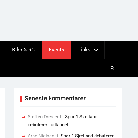
Biler & RC
Events
Links
Seneste kommentarer
Steffen Dresler
til
Spor 1 Sjælland
debuterer i udlandet
Arne Nielsen
til
Spor 1 Sjælland debuterer