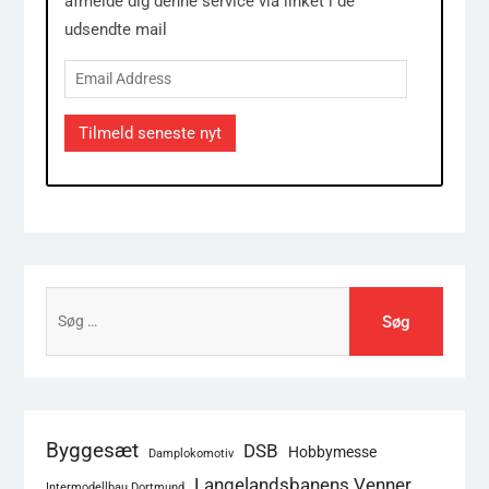
afmelde dig denne service via linket i de
udsendte mail
Email
Address
Tilmeld seneste nyt
Søg
efter:
Byggesæt
DSB
Hobbymesse
Damplokomotiv
Langelandsbanens Venner
Intermodellbau Dortmund