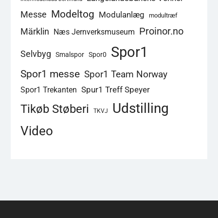
Modeltog
Messe
Modulanlæg
modultræf
Proinor.no
Märklin
Næs Jernverksmuseum
Spor1
Selvbyg
Smalspor
Spor0
Spor1 messe
Spor1 Team Norway
Spur1 Treff Speyer
Spor1 Trekanten
Udstilling
Tikøb Støberi
TKVJ
Video