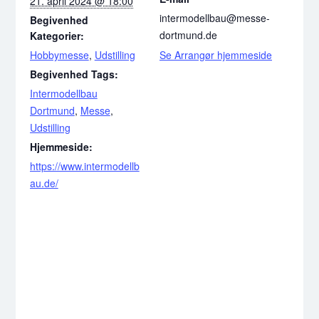
21. april 2024 @ 18:00
intermodellbau@messe-
Begivenhed
dortmund.de
Kategorier:
Hobbymesse
,
Udstilling
Se Arrangør hjemmeside
Begivenhed Tags:
Intermodellbau
Dortmund
,
Messe
,
Udstilling
Hjemmeside:
https://www.intermodellb
au.de/