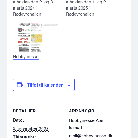
afholdes den 2. og 3.
afholdes den 1. og 2.
marts 2024 i
marts 2025 i
Rødovrehallen.
Rødovrehallen.
Hobbymesse
Tilføj til kalender
DETALJER
ARRANGØR
Dato:
Hobbymesse Aps
E-mail
5. november 2022
mail@hobbymesse.dk
Tidspunkt: