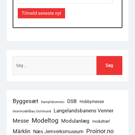
Address
Tilmeld seneste nyt
Søg
efter:
Byggesæt
DSB
Hobbymesse
Damplokomotiv
Langelandsbanens Venner
Intermodellbau Dortmund
Modeltog
Messe
Modulanlæg
modultræf
Proinor.no
Märklin
Næs Jernverksmuseum