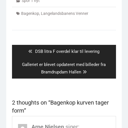
Spor 1 nyt
Bagenkop
,
Langelandsbanens Venner
Indlægsnavigation
Previous
DSB litra F overdel klar til levering
post:
Next
Galleriet er blevet opdateret med billeder fra
post:
Bramdrupdam Hallen
2 thoughts on “
Bagenkop kurven tager
form
”
Arne Nielsen
siger: