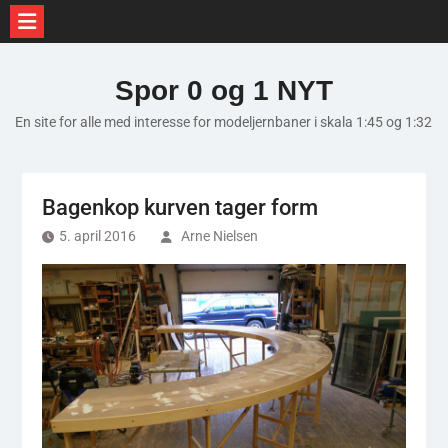
Skip
to
Spor 0 og 1 NYT
content
En site for alle med interesse for modeljernbaner i skala 1:45 og 1:32
Bagenkop kurven tager form
5. april 2016
Arne Nielsen