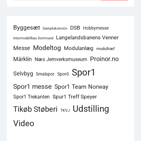
Byggesæt
DSB
Hobbymesse
Damplokomotiv
Langelandsbanens Venner
Intermodellbau Dortmund
Modeltog
Messe
Modulanlæg
modultræf
Proinor.no
Märklin
Næs Jernverksmuseum
Spor1
Selvbyg
Smalspor
Spor0
Spor1 messe
Spor1 Team Norway
Spur1 Treff Speyer
Spor1 Trekanten
Udstilling
Tikøb Støberi
TKVJ
Video