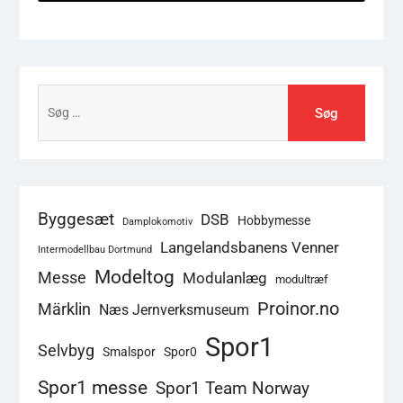
Søg
efter:
Byggesæt
DSB
Hobbymesse
Damplokomotiv
Langelandsbanens Venner
Intermodellbau Dortmund
Modeltog
Messe
Modulanlæg
modultræf
Proinor.no
Märklin
Næs Jernverksmuseum
Spor1
Selvbyg
Smalspor
Spor0
Spor1 messe
Spor1 Team Norway