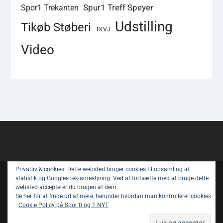
Spur1 Treff Speyer
Spor1 Trekanten
Udstilling
Tikøb Støberi
TKVJ
Video
Privatliv & cookies: Dette websted bruger cookies til opsamling af
Copyright © All rights reserved.
statistik og Googles reklamestyring. Ved at fortsætte med at bruge dette
websted accepterer du brugen af ​​dem.
Spor 1 Nyt – Youtube
Privatlivspolitik
Se her for at finde ud af mere, herunder hvordan man kontrollerer cookies
:
Cookie Policy på Spor 0 og 1 NYT
Om Spor 1 NYT