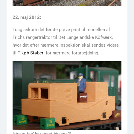
22. maj 2012:
I dag ankom det første prøve print til modellen af
Frichs rangertraktor til Det Langelandske Köfværk,
hvor det efter nærmere inspektion skal sendes videre
til
Tikøb Støberi
for nærmere forarbejdning.
(Hvem fan’ har taget hjulene?)