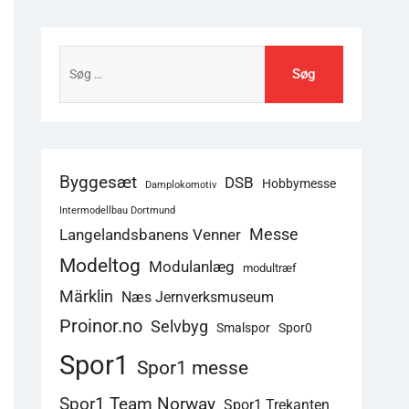
Søg
efter:
Byggesæt
DSB
Hobbymesse
Damplokomotiv
Intermodellbau Dortmund
Langelandsbanens Venner
Messe
Modeltog
Modulanlæg
modultræf
Märklin
Næs Jernverksmuseum
Proinor.no
Selvbyg
Smalspor
Spor0
Spor1
Spor1 messe
Spor1 Team Norway
Spor1 Trekanten