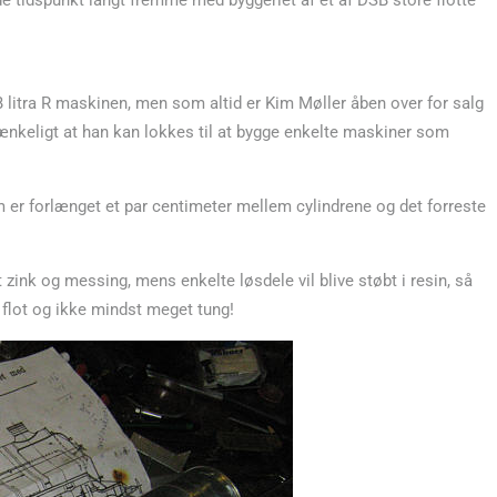
e tidspunkt langt fremme med byggeriet af et af DSB store flotte
B litra R maskinen, men som altid er Kim Møller åben over for salg
utænkeligt at han kan lokkes til at bygge enkelte maskiner som
er forlænget et par centimeter mellem cylindrene og det forreste
ink og messing, mens enkelte løsdele vil blive støbt i resin, så
 flot og ikke mindst meget tung!