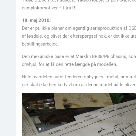
Tikøb Støberi (det tidligere Tikøb Hobby) er på nuværend
damplokomotiver – litra R.
18. maj 2010:
Der er pt. ikke planer om egentlig serieproduktion af DS
af løsdele, og bliver der efterspørgsel nok, er det ikke 
bestillingsarbejde.
Den mekaniske base er et Märklin BR38/P8 chassis, som 
drivhjul, for at få den rette længde på modellen.
Hele overdelen samt tenderen opbygges i metal, primært z
der skal ikke herske tvivl om at denne model både bliver