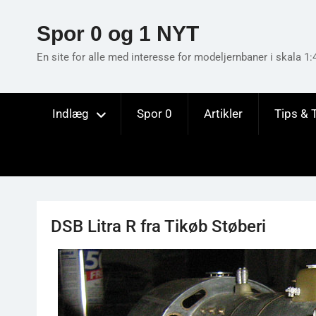
Skip
to
Spor 0 og 1 NYT
content
En site for alle med interesse for modeljernbaner i skala 1:
Indlæg
Spor 0
Artikler
Tips & 
DSB Litra R fra Tikøb Støberi