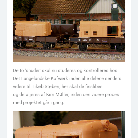
De to ‘snuder’ skal nu studeres og kontrolleres hos
Det Langelandske Köfværk inden alle delene senders
videre til Tikøb Støberi, her skal de finslibes
og detaljeres af Kim Møller, inden den videre proces
med projektet går i gang.