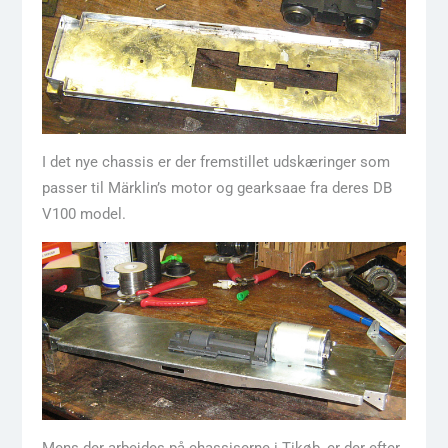
I det nye chassis er der fremstillet udskæringer som
passer til Märklin’s motor og gearksaae fra deres DB
V100 model.
Mens der arbejdes på chassiserne i Tikøb, er der efter