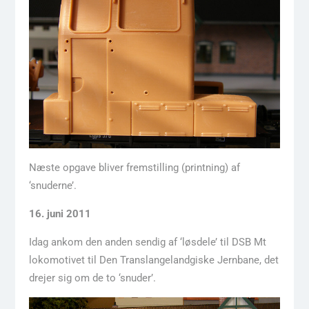
Næste opgave bliver fremstilling (printning) af
‘snuderne’.
16. juni 2011
Idag ankom den anden sendig af ‘løsdele’ til DSB Mt
lokomotivet til Den Translangelandgiske Jernbane, det
drejer sig om de to ‘snuder’.