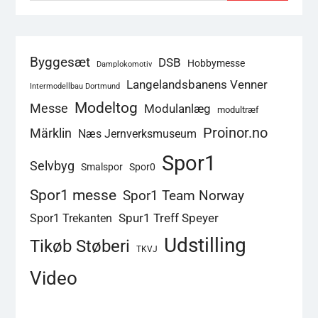
Byggesæt
DSB
Hobbymesse
Damplokomotiv
Langelandsbanens Venner
Intermodellbau Dortmund
Modeltog
Messe
Modulanlæg
modultræf
Proinor.no
Märklin
Næs Jernverksmuseum
Spor1
Selvbyg
Smalspor
Spor0
Spor1 messe
Spor1 Team Norway
Spur1 Treff Speyer
Spor1 Trekanten
Udstilling
Tikøb Støberi
TKVJ
Video