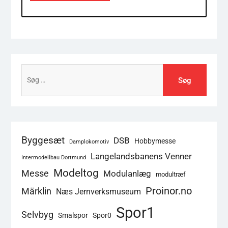
Søg
efter:
Byggesæt
DSB
Hobbymesse
Damplokomotiv
Langelandsbanens Venner
Intermodellbau Dortmund
Modeltog
Messe
Modulanlæg
modultræf
Proinor.no
Märklin
Næs Jernverksmuseum
Spor1
Selvbyg
Smalspor
Spor0