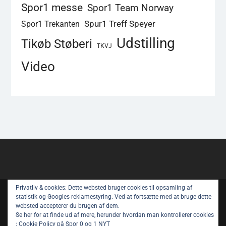
Spor1 messe
Spor1 Team Norway
Spur1 Treff Speyer
Spor1 Trekanten
Udstilling
Tikøb Støberi
TKVJ
Video
Privatliv & cookies: Dette websted bruger cookies til opsamling af
Copyright © All rights reserved.
statistik og Googles reklamestyring. Ved at fortsætte med at bruge dette
websted accepterer du brugen af ​​dem.
Spor 1 Nyt – Youtube
Privatlivspolitik
Se her for at finde ud af mere, herunder hvordan man kontrollerer cookies
:
Cookie Policy på Spor 0 og 1 NYT