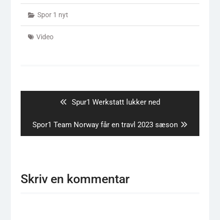
Spor 1 nyt
Video
Indlægsnavigation
Previous
Spur1 Werkstatt lukker ned
post:
Next
Spor1 Team Norway får en travl 2023 sæson
post:
Skriv en kommentar