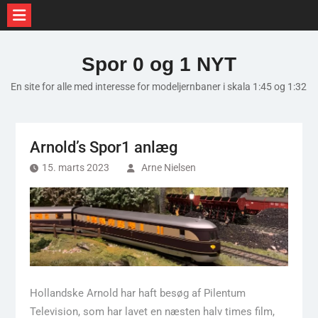
Skip
to
Spor 0 og 1 NYT
content
En site for alle med interesse for modeljernbaner i skala 1:45 og 1:32
Arnold’s Spor1 anlæg
15. marts 2023
Arne Nielsen
Hollandske Arnold har haft besøg af Pilentum
Television, som har lavet en næsten halv times film,