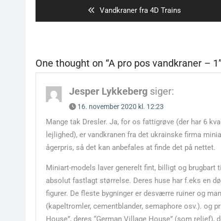
Previous
Vandkraner fra 4D Trains
post:
One thought on “
A pro pos vandkraner – 1
Jesper Lykkeberg
siger:
16. november 2020 kl. 12:23
Mange tak Dresler. Ja, for os fattigrøve (der har 6 k
lejlighed), er vandkranen fra det ukrainske firma min
ågerpris, så det kan anbefales at finde det på nettet.
Miniart-models laver generelt fint, billigt og brugbart
absolut fastlagt størrelse. Deres huse har f.eks en dør
figurer. De fleste bygninger er desværre ruiner og ma
(kapeltromler, cementblander, semaphore osv.). og pri
House”, deres “German Village House” (som relief), de