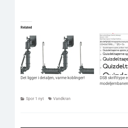
Related
Det ligger i detaljen, varme koblinger!
DSB skrifttype ep
modeljernbanen 
Spor 1 nyt
Vandkran
Indlægsnavigation