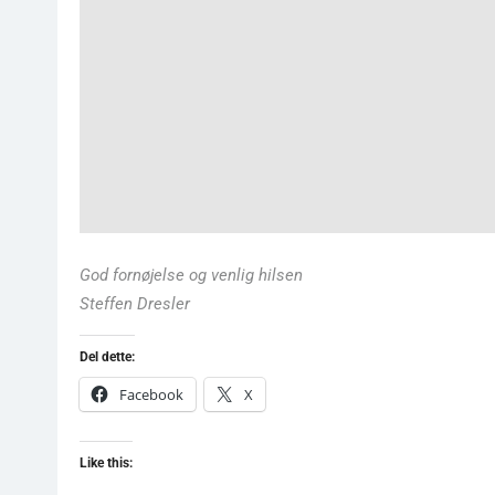
God fornøjelse og venlig hilsen
Steffen Dresler
Del dette:
Facebook
X
Like this: