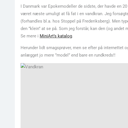
I Danmark var Epokemodeller de sidste, der havde en 20 
været næste umuligt at få fat i en vandkran. Jeg forsøgt
(forhandles bl.a. hos Stoppel på Frederiksberg). Men ty
den ”klein” at se på. Som jeg forstår, kan den (og andet m
Se mere i
MiniArt’s katalog
.
Herunder lidt smagsprøver, men se efter på internettet og
anlægget jo mere ”model” end bare en rundkreds!!