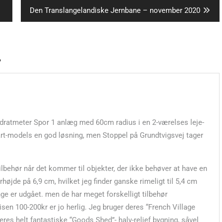
Next
Den Translangelandiske Jernbane – november 2020
post:
”
vadratmeter Spor 1 anlæg med 60cm radius i en 2-værelses leje-
iart-models en god løsning, men Stoppel på Grundtvigsvej tager
 tilbehør når det kommer til objekter, der ikke behøver at have en
højde på 6,9 cm, hvilket jeg finder ganske rimeligt til 5,4 cm
nge er udgået. men de har meget forskelligt tilbehør
sen 100-200kr er jo herlig. Jeg bruger deres “French Village
res helt fantastiske “Goods Shed”- halv-relief bygning, såvel