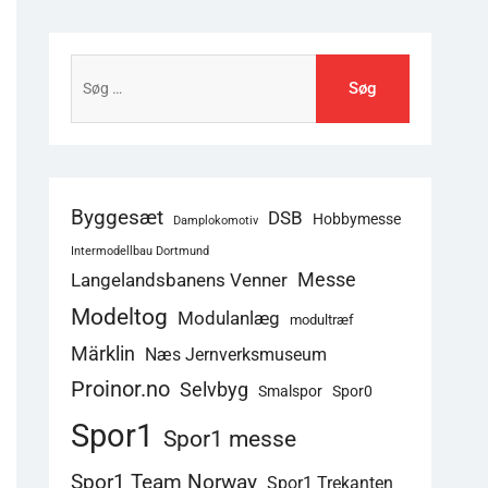
Søg
efter:
Byggesæt
DSB
Hobbymesse
Damplokomotiv
Intermodellbau Dortmund
Langelandsbanens Venner
Messe
Modeltog
Modulanlæg
modultræf
Märklin
Næs Jernverksmuseum
Proinor.no
Selvbyg
Smalspor
Spor0
Spor1
Spor1 messe
Spor1 Team Norway
Spor1 Trekanten