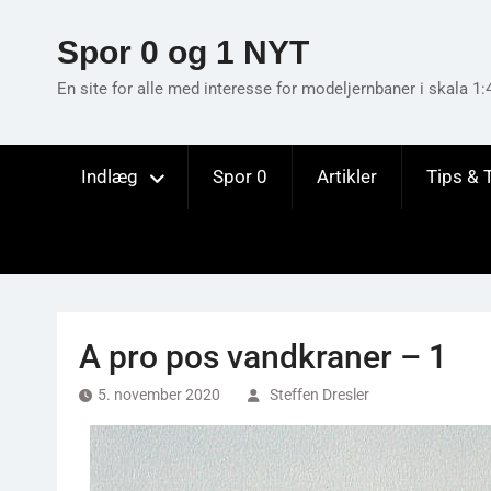
Skip
to
Spor 0 og 1 NYT
content
En site for alle med interesse for modeljernbaner i skala 1:
Indlæg
Spor 0
Artikler
Tips & 
A pro pos vandkraner – 1
5. november 2020
Steffen Dresler