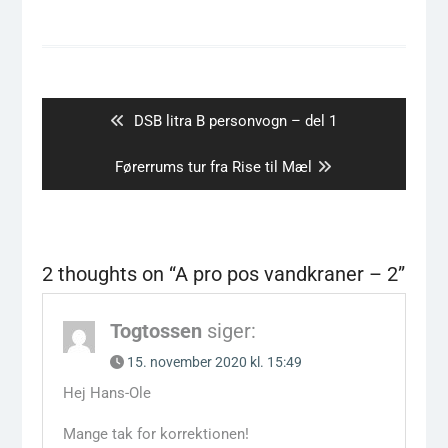
Indlægsnavigation
Previous
DSB litra B personvogn – del 1
post:
Next
Førerrums tur fra Rise til Mæl
post:
2 thoughts on “
A pro pos vandkraner – 2
”
Togtossen
siger:
15. november 2020 kl. 15:49
Hej Hans-Ole
Mange tak for korrektionen!