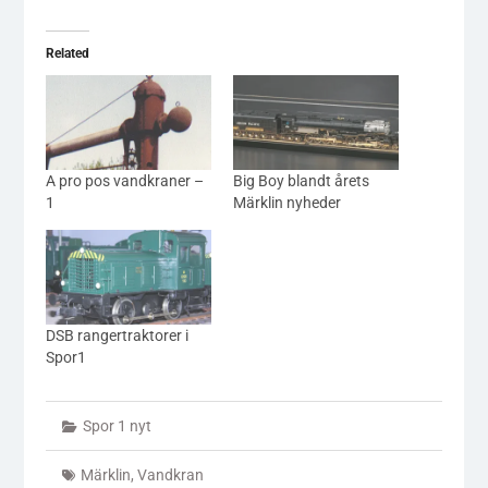
Related
A pro pos vandkraner –
Big Boy blandt årets
1
Märklin nyheder
DSB rangertraktorer i
Spor1
Spor 1 nyt
Märklin
,
Vandkran