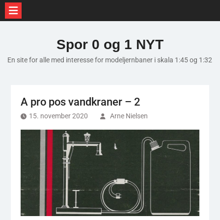
Skip
to
Spor 0 og 1 NYT
content
En site for alle med interesse for modeljernbaner i skala 1:45 og 1:32
A pro pos vandkraner – 2
15. november 2020
Arne Nielsen