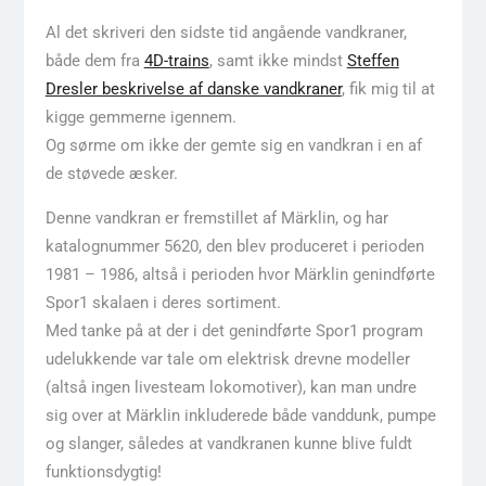
Al det skriveri den sidste tid angående vandkraner,
både dem fra
4D-trains
, samt ikke mindst
Steffen
Dresler beskrivelse af danske vandkraner
, fik mig til at
kigge gemmerne igennem.
Og sørme om ikke der gemte sig en vandkran i en af
de støvede æsker.
Denne vandkran er fremstillet af Märklin, og har
katalognummer 5620, den blev produceret i perioden
1981 – 1986, altså i perioden hvor Märklin genindførte
Spor1 skalaen i deres sortiment.
Med tanke på at der i det genindførte Spor1 program
udelukkende var tale om elektrisk drevne modeller
(altså ingen livesteam lokomotiver), kan man undre
sig over at Märklin inkluderede både vanddunk, pumpe
og slanger, således at vandkranen kunne blive fuldt
funktionsdygtig!