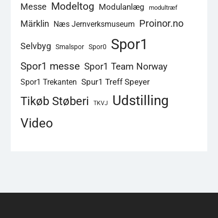
Modeltog
Messe
Modulanlæg
modultræf
Proinor.no
Märklin
Næs Jernverksmuseum
Spor1
Selvbyg
Smalspor
Spor0
Spor1 messe
Spor1 Team Norway
Spur1 Treff Speyer
Spor1 Trekanten
Udstilling
Tikøb Støberi
TKVJ
Video