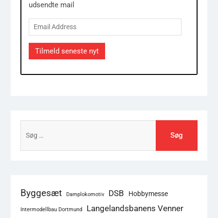
udsendte mail
Email
Address
Tilmeld seneste nyt
Søg
efter:
Byggesæt
DSB
Hobbymesse
Damplokomotiv
Langelandsbanens Venner
Intermodellbau Dortmund