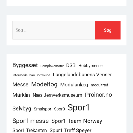
Søg
efter:
Byggesæt
DSB
Hobbymesse
Damplokomotiv
Langelandsbanens Venner
Intermodellbau Dortmund
Modeltog
Messe
Modulanlæg
modultræf
Proinor.no
Märklin
Næs Jernverksmuseum
Spor1
Selvbyg
Smalspor
Spor0
Spor1 messe
Spor1 Team Norway
Spur1 Treff Speyer
Spor1 Trekanten