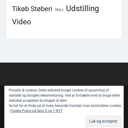
Udstilling
Tikøb Støberi
TKVJ
Video
Privatliv & cookies: Dette websted bruger cookies til opsamling af
Copyright © All rights reserved.
statistik og Googles reklamestyring. Ved at fortsætte med at bruge dette
websted accepterer du brugen af ​​dem.
Spor 1 Nyt – Youtube
Privatlivspolitik
Se her for at finde ud af mere, herunder hvordan man kontrollerer cookies
:
Cookie Policy på Spor 0 og 1 NYT
Om Spor 1 NYT
Magazine Power by
WEN Themes