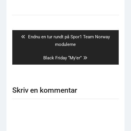
Indlægsnavigation
Previous
Endnu en tur rundt på Spor1 Team Norway
post:
modulerne
Next
Black Friday “My’er”
post:
Skriv en kommentar