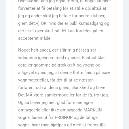
Ovenikøbet kan jeg også forstå, at nogle klubber
forventer at få betaling for at stille op, altså at
jeg og andre skal jeg betale for andre klubber,
glem det:-(. OK, hvis der er publikumsadgang og
der er et overskud, så det kan fordeles på en
accepteret måde!
Noget helt andet, der slår mig når jeg ser
videoerne igennem med nyheder. Fantastiske
detaljerigdomme på trækkraft og vogne og
alligevel synes jeg, at denne flotte finish på især
vognmateriellet, får det til at se næsten
forlorent ud i al dens glans, blankhed og farver.
Det MÅ være samlermodeller for de få, tror jeg.
Og så bliver jeg helt glad for mine egne
ombyggede eller ikke ombyggede MÄRKLIN
vogne, lasercut fra PROINOR og de talrige
vogne, hvor man hjælpes ad med at fremstille