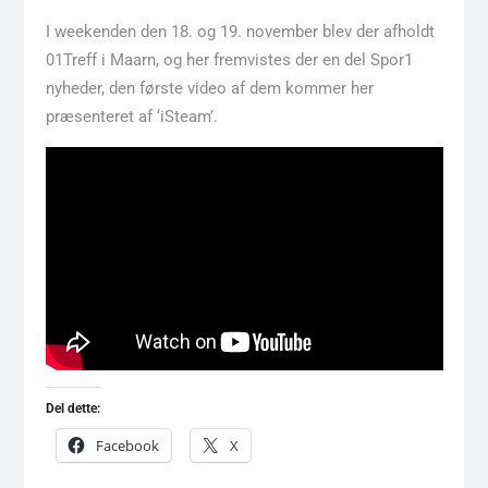
I weekenden den 18. og 19. november blev der afholdt
01Treff i Maarn, og her fremvistes der en del Spor1
nyheder, den første video af dem kommer her
præsenteret af ‘iSteam’.
Del dette:
Facebook
X