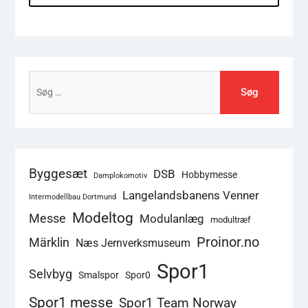
Søg
efter:
Byggesæt
DSB
Hobbymesse
Damplokomotiv
Langelandsbanens Venner
Intermodellbau Dortmund
Modeltog
Messe
Modulanlæg
modultræf
Proinor.no
Märklin
Næs Jernverksmuseum
Spor1
Selvbyg
Smalspor
Spor0
Spor1 messe
Spor1 Team Norway