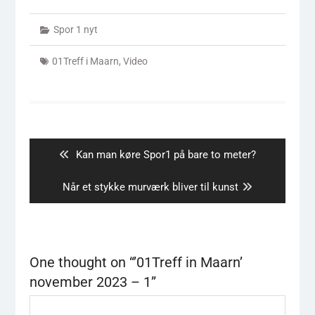
Spor 1 nyt
01Treff i Maarn
,
Video
Indlægsnavigation
Previous
Kan man køre Spor1 på bare to meter?
post:
Next
Når et stykke murværk bliver til kunst
post:
One thought on “
’01Treff in Maarn’
november 2023 – 1
”