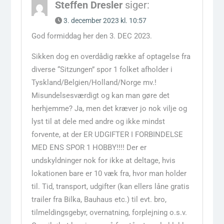
Steffen Dresler
siger:
3. december 2023 kl. 10:57
God formiddag her den 3. DEC 2023.
Sikken dog en overdådig række af optagelse fra
diverse “Sitzungen” spor 1 folket afholder i
Tyskland/Belgien/Holland/Norge mv.!
Misundelsesværdigt og kan man gøre det
herhjemme? Ja, men det kræver jo nok vilje og
lyst til at dele med andre og ikke mindst
forvente, at der ER UDGIFTER I FORBINDELSE
MED ENS SPOR 1 HOBBY!!!! Der er
undskyldninger nok for ikke at deltage, hvis
lokationen bare er 10 væk fra, hvor man holder
til. Tid, transport, udgifter (kan ellers låne gratis
trailer fra Bilka, Bauhaus etc.) til evt. bro,
tilmeldingsgebyr, overnatning, forplejning o.s.v.