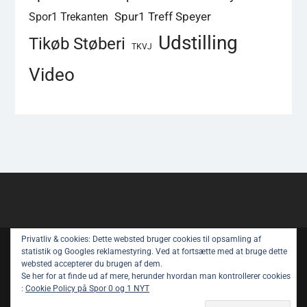
Spur1 Treff Speyer
Spor1 Trekanten
Udstilling
Tikøb Støberi
TKVJ
Video
Privatliv & cookies: Dette websted bruger cookies til opsamling af
Copyright © All rights reserved.
statistik og Googles reklamestyring. Ved at fortsætte med at bruge dette
websted accepterer du brugen af ​​dem.
Spor 1 Nyt – Youtube
Privatlivspolitik
Se her for at finde ud af mere, herunder hvordan man kontrollerer cookies
:
Cookie Policy på Spor 0 og 1 NYT
Om Spor 1 NYT