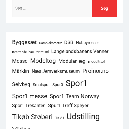
Søg
efter:
Byggesæt
DSB
Hobbymesse
Damplokomotiv
Langelandsbanens Venner
Intermodellbau Dortmund
Modeltog
Messe
Modulanlæg
modultræf
Proinor.no
Märklin
Næs Jernverksmuseum
Spor1
Selvbyg
Smalspor
Spor0
Spor1 messe
Spor1 Team Norway
Spur1 Treff Speyer
Spor1 Trekanten
Udstilling
Tikøb Støberi
TKVJ